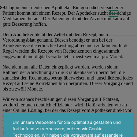
Alltag in einer deutschen Apotheke: Ein gesetzlich versicherter
Patient kommt mit einem Rezept. Der Apotheker sucht das richtige
Medikament heraus. Der Patient geht mit der Arznei und kann auf
gute Besserung hoffen.
Dem Apotheker bleibt der Zettel mit dem Rezept, auch
Verordnungsblatt genannt. Diesen benötigt er, um bei der
Krankenkasse die erbrachte Leistung abrechnen zu können. In der
Regel werden die Rezepte von Rechenzentren eingesammelt,
eingescannt und digital verarbeitet – meist zweimal pro Monat.
Nachdem nun alle Daten eingepflegt wurden, werden sie im
Rahmen der Abrechnung an die Krankenkassen übermittelt, die
zunächst den Rechnungsbetrag überweisen und anschließend jedes
Rezept auf seine Korrektheit hin überprüfen. Dieser Vorgang dauert
bis zu zwölf Monate.
Wir von scanacs beschleunigen diesen Vorgang auf Echtzeit,
wodurch er auch deutlich effizienter wird. Dafür arbeiten wir an
einer Online-Lösung, bei der das Rezept vom Apotheker direkt vor
Abgabe des Arzneimittels auf seine Erstattungsfähigkeit hin
überprüft wird. Dadurch wissen Mitarbeiter und Patienten bereits in
Um unsere Webseiten für Sie optimal zu gestalten und
der Apotheke, ob das Arzneimittel erstattet wird und ob eine
fortlaufend zu verbessern, nutzen wir Cookie-
Zuzahlung zu leisten ist.
Technologien. Wir haben die Vorauswahl auf essentielle