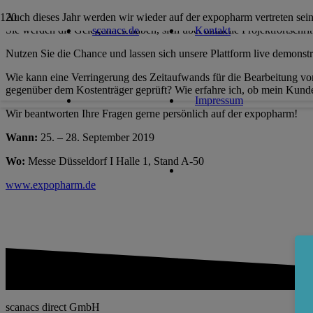
Auch dieses Jahr werden wir wieder auf der expopharm vertreten sei
Sie werden die Gelegenheit haben, sich über aktuelle Projektfortschri
scanacs.de
Kontakt
Nutzen Sie die Chance und lassen sich unsere Plattform live demonstr
Wie kann eine Verringerung des Zeitaufwands für die Bearbeitung vo
gegenüber dem Kostenträger geprüft? Wie erfahre ich, ob mein Kunde 
Impressum
Wir beantworten Ihre Fragen gerne persönlich auf der expopharm!
Wann:
25. – 28. September 2019
Wo:
Messe Düsseldorf I Halle 1, Stand A-50
www.expopharm.de
scanacs direct GmbH