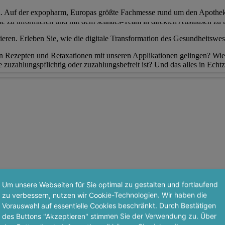
n. Auf der expopharm, Europas größte Fachmesse rund um den Apotheke
tte zu informieren und mit dem scanacs-Team in direkten Austausch zu t
ieren. Erleben Sie, wie die digitale Transformation des Gesundheitswes
n Rezepten und Retaxationen mit unseren Applikationen gelingen? Wie w
zuzahlungspflichtig oder zuzahlungsbefreit ist? Und das alles in Echt
Um unsere Webseiten für Sie optimal zu gestalten und fortlaufend
zu verbessern, nutzen wir Cookie-Technologien. Wir haben die
Vorauswahl auf essentielle Cookies beschränkt. Durch Bestätigen
des Buttons "Akzeptieren" stimmen Sie der Verwendung zu. Über